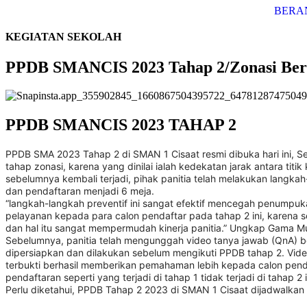
BERA
KEGIATAN SEKOLAH
PPDB SMANCIS 2023 Tahap 2/Zonasi Berl
PPDB SMANCIS 2023 TAHAP 2
PPDB SMA 2023 Tahap 2 di SMAN 1 Cisaat resmi dibuka hari ini, Seni
tahap zonasi, karena yang dinilai ialah kedekatan jarak antara titi
sebelumnya kembali terjadi, pihak panitia telah melakukan langka
dan pendaftaran menjadi 6 meja.
“langkah-langkah preventif ini sangat efektif mencegah penumpu
pelayanan kepada para calon pendaftar pada tahap 2 ini, karena s
dan hal itu sangat mempermudah kinerja panitia.” Ungkap Gama Mu
Sebelumnya, panitia telah mengunggah video tanya jawab (QnA) b
dipersiapkan dan dilakukan sebelum mengikuti PPDB tahap 2. Video
terbukti berhasil memberikan pemahaman lebih kepada calon penda
pendaftaran seperti yang terjadi di tahap 1 tidak terjadi di tahap 2 i
Perlu diketahui, PPDB Tahap 2 2023 di SMAN 1 Cisaat dijadwalkan 