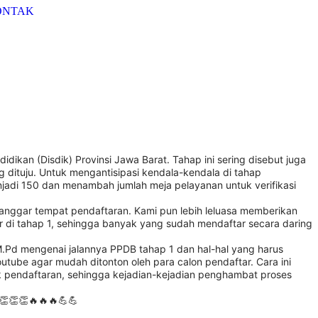
ONTAK
idikan (Disdik) Provinsi Jawa Barat. Tahap ini sering disebut juga
ang dituju. Untuk mengantisipasi kendala-kendala di tahap
enjadi 150 dan menambah jumlah meja pelayanan untuk verifikasi
anggar tempat pendaftaran. Kami pun lebih leluasa memberikan
ar di tahap 1, sehingga banyak yang sudah mendaftar secara daring
M.Pd mengenai jalannya PPDB tahap 1 dan hal-hal yang harus
utube agar mudah ditonton oleh para calon pendaftar. Cara ini
nk pendaftaran, sehingga kejadian-kejadian penghambat proses
 👏👏👏🔥🔥🔥💪💪