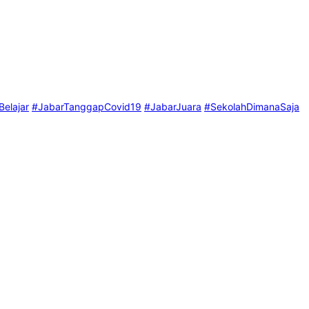
elajar
#JabarTanggapCovid19
#JabarJuara
#SekolahDimanaSaja