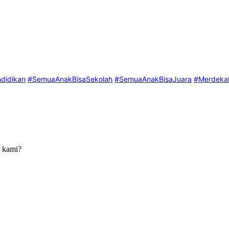
didikan
#SemuaAnakBisaSekolah
#SemuaAnakBisaJuara
#MerdekaB
h kami?