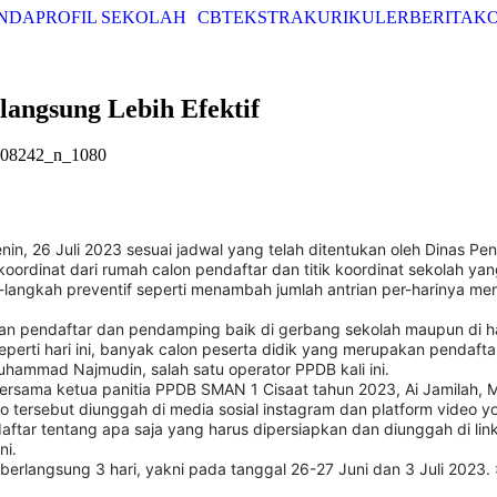
NDA
PROFIL SEKOLAH
CBT
EKSTRAKURIKULER
BERITA
K
angsung Lebih Efektif
n, 26 Juli 2023 sesuai jadwal yang telah ditentukan oleh Dinas Pend
k koordinat dari rumah calon pendaftar dan titik koordinat sekolah y
h-langkah preventif seperti menambah jumlah antrian per-harinya m
kan pendaftar dan pendamping baik di gerbang sekolah maupun di h
eperti hari ini, banyak calon peserta didik yang merupakan pendaft
hammad Najmudin, salah satu operator PPDB kali ini.
ersama ketua panitia PPDB SMAN 1 Cisaat tahun 2023, Ai Jamilah, 
 tersebut diunggah di media sosial instagram dan platform video yo
ftar tentang apa saja yang harus dipersiapkan dan diunggah di li
ni.
berlangsung 3 hari, yakni pada tanggal 26-27 Juni dan 3 Juli 2023.