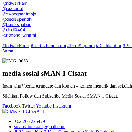
@ridwankamil
@ruzhanul
@swangsaatmaja
@dedisupandhi
@humas_jabar
@dedi0404
@nonong_winarni
.
#RidwanKamil
#UuRuzhanulUlum
#DediSupandi
#DisdikJabar
#Pen
Sama
media sosial sMAN 1 Cisaat
Ingin tahu? berita terupdate dan konten – konten menarik dari sekola
Silahkan Follow dan Subscribe Media Sosial SMAN 1 Cisaat.
Facebook
Twitter
Youtube
Instagram
+62 266 225479
smansatucisaat@gmail.com
Jl. Veteran Km. 3 Kec. Gunungguruh Kab. Sukabumi