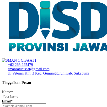
+62 266 225479
smansatucisaat@gmail.com
Jl. Veteran Km. 3 Kec. Gunungguruh Kab. Sukabumi
Tinggalkan Pesan
Name*
Email*