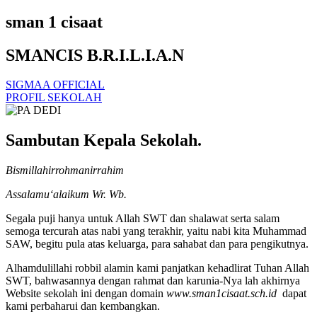
sman 1 cisaat
SMANCIS B.R.I.L.I.A.N
SIGMAA OFFICIAL
PROFIL SEKOLAH
Sambutan Kepala Sekolah.
Bismillahirrohmanirrahim
Assalamu‘alaikum Wr. Wb.
Segala puji hanya untuk Allah SWT dan shalawat serta salam
semoga tercurah atas nabi yang terakhir, yaitu nabi kita Muhammad
SAW, begitu pula atas keluarga, para sahabat dan para pengikutnya.
Alhamdulillahi robbil alamin kami panjatkan kehadlirat Tuhan Allah
SWT, bahwasannya dengan rahmat dan karunia-Nya lah akhirnya
Website sekolah ini dengan domain
www.sman1cisaat.sch.id
dapat
kami perbaharui dan kembangkan.