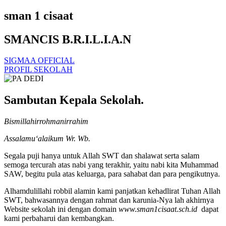
sman 1 cisaat
SMANCIS B.R.I.L.I.A.N
SIGMAA OFFICIAL
PROFIL SEKOLAH
Sambutan Kepala Sekolah.
Bismillahirrohmanirrahim
Assalamu‘alaikum Wr. Wb.
Segala puji hanya untuk Allah SWT dan shalawat serta salam
semoga tercurah atas nabi yang terakhir, yaitu nabi kita Muhammad
SAW, begitu pula atas keluarga, para sahabat dan para pengikutnya.
Alhamdulillahi robbil alamin kami panjatkan kehadlirat Tuhan Allah
SWT, bahwasannya dengan rahmat dan karunia-Nya lah akhirnya
Website sekolah ini dengan domain
www.sman1cisaat.sch.id
dapat
kami perbaharui dan kembangkan.