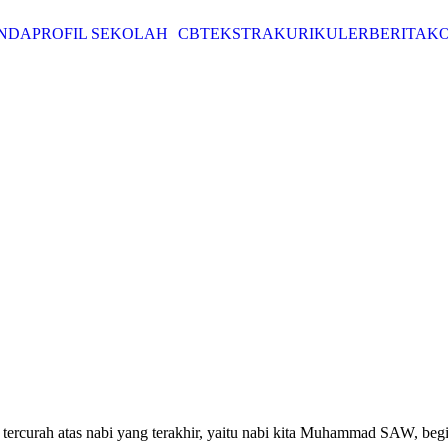
NDA
PROFIL SEKOLAH
CBT
EKSTRAKURIKULER
BERITA
K
ercurah atas nabi yang terakhir, yaitu nabi kita Muhammad SAW, begit