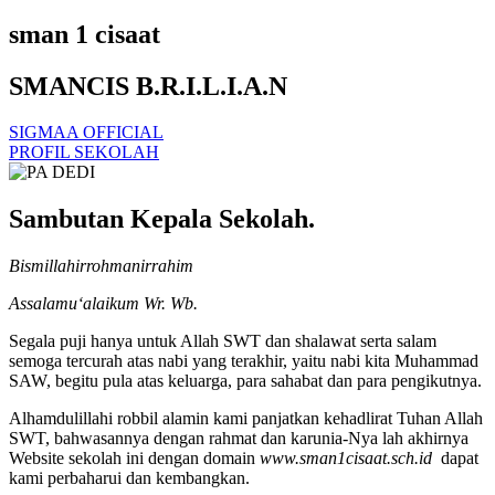
sman 1 cisaat
SMANCIS B.R.I.L.I.A.N
SIGMAA OFFICIAL
PROFIL SEKOLAH
Sambutan Kepala Sekolah.
Bismillahirrohmanirrahim
Assalamu‘alaikum Wr. Wb.
Segala puji hanya untuk Allah SWT dan shalawat serta salam
semoga tercurah atas nabi yang terakhir, yaitu nabi kita Muhammad
SAW, begitu pula atas keluarga, para sahabat dan para pengikutnya.
Alhamdulillahi robbil alamin kami panjatkan kehadlirat Tuhan Allah
SWT, bahwasannya dengan rahmat dan karunia-Nya lah akhirnya
Website sekolah ini dengan domain
www.sman1cisaat.sch.id
dapat
kami perbaharui dan kembangkan.