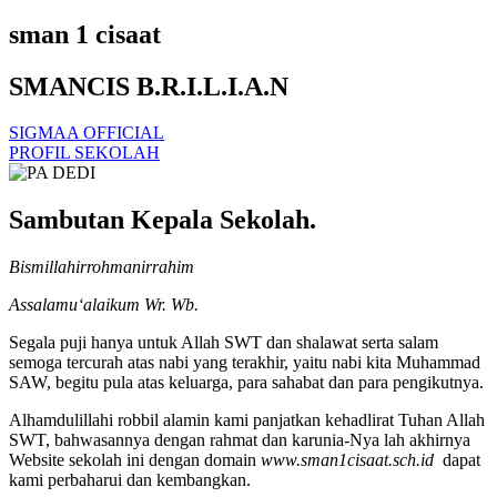
sman 1 cisaat
SMANCIS B.R.I.L.I.A.N
SIGMAA OFFICIAL
PROFIL SEKOLAH
Sambutan Kepala Sekolah.
Bismillahirrohmanirrahim
Assalamu‘alaikum Wr. Wb.
Segala puji hanya untuk Allah SWT dan shalawat serta salam
semoga tercurah atas nabi yang terakhir, yaitu nabi kita Muhammad
SAW, begitu pula atas keluarga, para sahabat dan para pengikutnya.
Alhamdulillahi robbil alamin kami panjatkan kehadlirat Tuhan Allah
SWT, bahwasannya dengan rahmat dan karunia-Nya lah akhirnya
Website sekolah ini dengan domain
www.sman1cisaat.sch.id
dapat
kami perbaharui dan kembangkan.