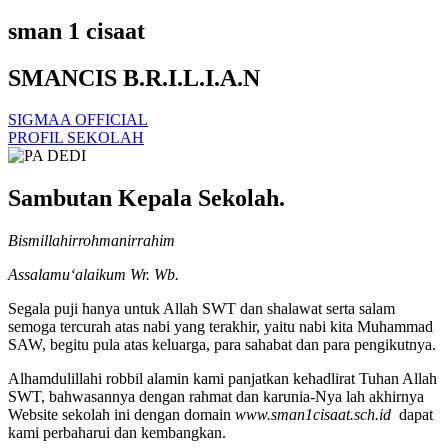
sman 1 cisaat
SMANCIS B.R.I.L.I.A.N
SIGMAA OFFICIAL
PROFIL SEKOLAH
Sambutan Kepala Sekolah.
Bismillahirrohmanirrahim
Assalamu‘alaikum Wr. Wb.
Segala puji hanya untuk Allah SWT dan shalawat serta salam
semoga tercurah atas nabi yang terakhir, yaitu nabi kita Muhammad
SAW, begitu pula atas keluarga, para sahabat dan para pengikutnya.
Alhamdulillahi robbil alamin kami panjatkan kehadlirat Tuhan Allah
SWT, bahwasannya dengan rahmat dan karunia-Nya lah akhirnya
Website sekolah ini dengan domain
www.sman1cisaat.sch.id
dapat
kami perbaharui dan kembangkan.