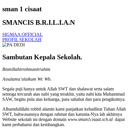
sman 1 cisaat
SMANCIS B.R.I.L.I.A.N
SIGMAA OFFICIAL
PROFIL SEKOLAH
Sambutan Kepala Sekolah.
Bismillahirrohmanirrahim
Assalamu‘alaikum Wr. Wb.
Segala puji hanya untuk Allah SWT dan shalawat serta salam
semoga tercurah atas nabi yang terakhir, yaitu nabi kita Muhammad
SAW, begitu pula atas keluarga, para sahabat dan para pengikutnya.
Alhamdulillahi robbil alamin kami panjatkan kehadlirat Tuhan Allah
SWT, bahwasannya dengan rahmat dan karunia-Nya lah akhirnya
Website sekolah ini dengan domain
www.sman1cisaat.sch.id
dapat
kami perbaharui dan kembangkan.