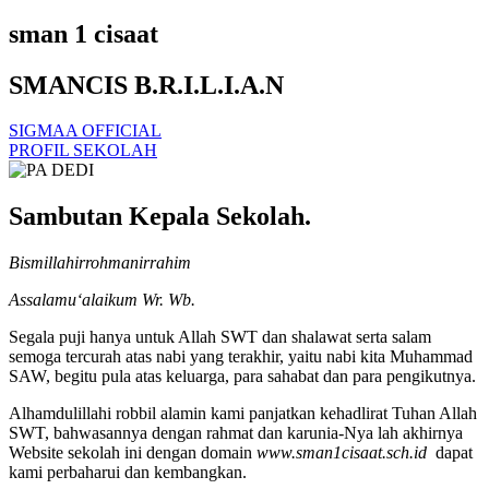
sman 1 cisaat
SMANCIS B.R.I.L.I.A.N
SIGMAA OFFICIAL
PROFIL SEKOLAH
Sambutan Kepala Sekolah.
Bismillahirrohmanirrahim
Assalamu‘alaikum Wr. Wb.
Segala puji hanya untuk Allah SWT dan shalawat serta salam
semoga tercurah atas nabi yang terakhir, yaitu nabi kita Muhammad
SAW, begitu pula atas keluarga, para sahabat dan para pengikutnya.
Alhamdulillahi robbil alamin kami panjatkan kehadlirat Tuhan Allah
SWT, bahwasannya dengan rahmat dan karunia-Nya lah akhirnya
Website sekolah ini dengan domain
www.sman1cisaat.sch.id
dapat
kami perbaharui dan kembangkan.