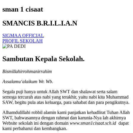
sman 1 cisaat
SMANCIS B.R.I.L.I.A.N
SIGMAA OFFICIAL
PROFIL SEKOLAH
Sambutan Kepala Sekolah.
Bismillahirrohmanirrahim
Assalamu‘alaikum Wr. Wb.
Segala puji hanya untuk Allah SWT dan shalawat serta salam
semoga tercurah atas nabi yang terakhir, yaitu nabi kita Muhammad
SAW, begitu pula atas keluarga, para sahabat dan para pengikutnya.
Alhamdulillahi robbil alamin kami panjatkan kehadlirat Tuhan Allah
SWT, bahwasannya dengan rahmat dan karunia-Nya lah akhirnya
Website sekolah ini dengan domain
www.sman1cisaat.sch.id
dapat
kami perbaharui dan kembangkan.