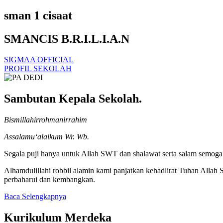
sman 1 cisaat
SMANCIS B.R.I.L.I.A.N
SIGMAA OFFICIAL
PROFIL SEKOLAH
Sambutan Kepala Sekolah.
Bismillahirrohmanirrahim
Assalamu‘alaikum Wr. Wb.
Segala puji hanya untuk Allah SWT dan shalawat serta salam semoga t
Alhamdulillahi robbil alamin kami panjatkan kehadlirat Tuhan Alla
perbaharui dan kembangkan.
Baca Selengkapnya
Kurikulum Merdeka