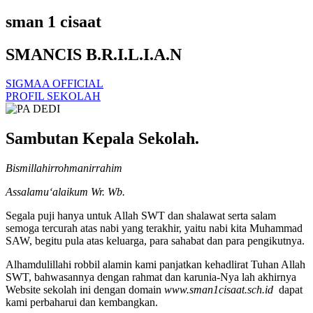
sman 1 cisaat
SMANCIS B.R.I.L.I.A.N
SIGMAA OFFICIAL
PROFIL SEKOLAH
Sambutan Kepala Sekolah.
Bismillahirrohmanirrahim
Assalamu‘alaikum Wr. Wb.
Segala puji hanya untuk Allah SWT dan shalawat serta salam
semoga tercurah atas nabi yang terakhir, yaitu nabi kita Muhammad
SAW, begitu pula atas keluarga, para sahabat dan para pengikutnya.
Alhamdulillahi robbil alamin kami panjatkan kehadlirat Tuhan Allah
SWT, bahwasannya dengan rahmat dan karunia-Nya lah akhirnya
Website sekolah ini dengan domain
www.sman1cisaat.sch.id
dapat
kami perbaharui dan kembangkan.