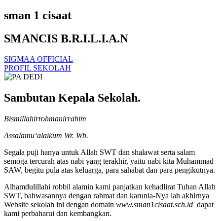
sman 1 cisaat
SMANCIS B.R.I.L.I.A.N
SIGMAA OFFICIAL
PROFIL SEKOLAH
Sambutan Kepala Sekolah.
Bismillahirrohmanirrahim
Assalamu‘alaikum Wr. Wb.
Segala puji hanya untuk Allah SWT dan shalawat serta salam
semoga tercurah atas nabi yang terakhir, yaitu nabi kita Muhammad
SAW, begitu pula atas keluarga, para sahabat dan para pengikutnya.
Alhamdulillahi robbil alamin kami panjatkan kehadlirat Tuhan Allah
SWT, bahwasannya dengan rahmat dan karunia-Nya lah akhirnya
Website sekolah ini dengan domain
www.sman1cisaat.sch.id
dapat
kami perbaharui dan kembangkan.