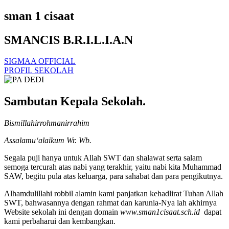
sman 1 cisaat
SMANCIS B.R.I.L.I.A.N
SIGMAA OFFICIAL
PROFIL SEKOLAH
Sambutan Kepala Sekolah.
Bismillahirrohmanirrahim
Assalamu‘alaikum Wr. Wb.
Segala puji hanya untuk Allah SWT dan shalawat serta salam
semoga tercurah atas nabi yang terakhir, yaitu nabi kita Muhammad
SAW, begitu pula atas keluarga, para sahabat dan para pengikutnya.
Alhamdulillahi robbil alamin kami panjatkan kehadlirat Tuhan Allah
SWT, bahwasannya dengan rahmat dan karunia-Nya lah akhirnya
Website sekolah ini dengan domain
www.sman1cisaat.sch.id
dapat
kami perbaharui dan kembangkan.