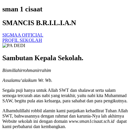
sman 1 cisaat
SMANCIS B.R.I.L.I.A.N
SIGMAA OFFICIAL
PROFIL SEKOLAH
Sambutan Kepala Sekolah.
Bismillahirrohmanirrahim
Assalamu‘alaikum Wr. Wb.
Segala puji hanya untuk Allah SWT dan shalawat serta salam
semoga tercurah atas nabi yang terakhir, yaitu nabi kita Muhammad
SAW, begitu pula atas keluarga, para sahabat dan para pengikutnya.
Alhamdulillahi robbil alamin kami panjatkan kehadlirat Tuhan Allah
SWT, bahwasannya dengan rahmat dan karunia-Nya lah akhirnya
Website sekolah ini dengan domain
www.sman1cisaat.sch.id
dapat
kami perbaharui dan kembangkan.