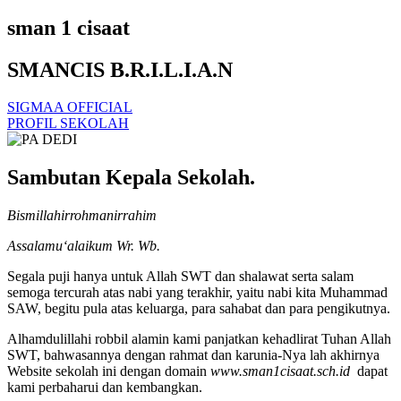
sman 1 cisaat
SMANCIS B.R.I.L.I.A.N
SIGMAA OFFICIAL
PROFIL SEKOLAH
Sambutan Kepala Sekolah.
Bismillahirrohmanirrahim
Assalamu‘alaikum Wr. Wb.
Segala puji hanya untuk Allah SWT dan shalawat serta salam
semoga tercurah atas nabi yang terakhir, yaitu nabi kita Muhammad
SAW, begitu pula atas keluarga, para sahabat dan para pengikutnya.
Alhamdulillahi robbil alamin kami panjatkan kehadlirat Tuhan Allah
SWT, bahwasannya dengan rahmat dan karunia-Nya lah akhirnya
Website sekolah ini dengan domain
www.sman1cisaat.sch.id
dapat
kami perbaharui dan kembangkan.