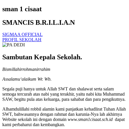
sman 1 cisaat
SMANCIS B.R.I.L.I.A.N
SIGMAA OFFICIAL
PROFIL SEKOLAH
Sambutan Kepala Sekolah.
Bismillahirrohmanirrahim
Assalamu‘alaikum Wr. Wb.
Segala puji hanya untuk Allah SWT dan shalawat serta salam
semoga tercurah atas nabi yang terakhir, yaitu nabi kita Muhammad
SAW, begitu pula atas keluarga, para sahabat dan para pengikutnya.
Alhamdulillahi robbil alamin kami panjatkan kehadlirat Tuhan Allah
SWT, bahwasannya dengan rahmat dan karunia-Nya lah akhirnya
Website sekolah ini dengan domain
www.sman1cisaat.sch.id
dapat
kami perbaharui dan kembangkan.