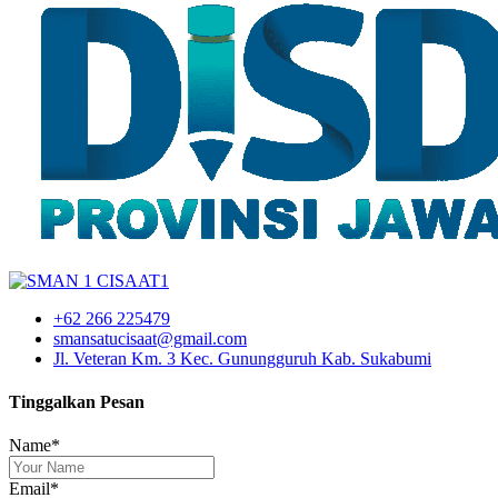
+62 266 225479
smansatucisaat@gmail.com
Jl. Veteran Km. 3 Kec. Gunungguruh Kab. Sukabumi
Tinggalkan Pesan
Name*
Email*