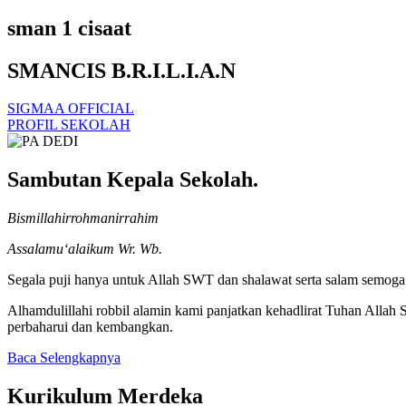
sman 1 cisaat
SMANCIS B.R.I.L.I.A.N
SIGMAA OFFICIAL
PROFIL SEKOLAH
Sambutan Kepala Sekolah.
Bismillahirrohmanirrahim
Assalamu‘alaikum Wr. Wb.
Segala puji hanya untuk Allah SWT dan shalawat serta salam semoga t
Alhamdulillahi robbil alamin kami panjatkan kehadlirat Tuhan Alla
perbaharui dan kembangkan.
Baca Selengkapnya
Kurikulum Merdeka