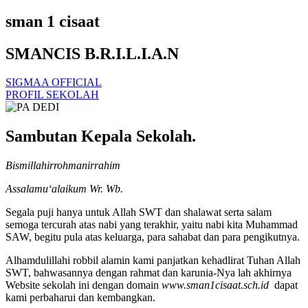
sman 1 cisaat
SMANCIS B.R.I.L.I.A.N
SIGMAA OFFICIAL
PROFIL SEKOLAH
Sambutan Kepala Sekolah.
Bismillahirrohmanirrahim
Assalamu‘alaikum Wr. Wb.
Segala puji hanya untuk Allah SWT dan shalawat serta salam
semoga tercurah atas nabi yang terakhir, yaitu nabi kita Muhammad
SAW, begitu pula atas keluarga, para sahabat dan para pengikutnya.
Alhamdulillahi robbil alamin kami panjatkan kehadlirat Tuhan Allah
SWT, bahwasannya dengan rahmat dan karunia-Nya lah akhirnya
Website sekolah ini dengan domain
www.sman1cisaat.sch.id
dapat
kami perbaharui dan kembangkan.