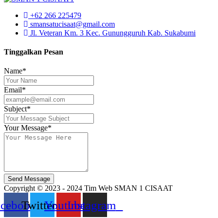
+62 266 225479
smansatucisaat@gmail.com
Jl. Veteran Km. 3 Kec. Gunungguruh Kab. Sukabumi
Tinggalkan Pesan
Name*
Email*
Subject*
Your Message*
Send Message
Copyright © 2023 - 2024 Tim Web SMAN 1 CISAAT
acebook
Twitter
Youtube
Instagram