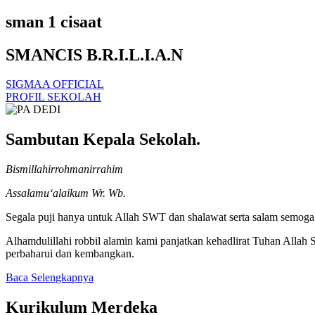
sman 1 cisaat
SMANCIS B.R.I.L.I.A.N
SIGMAA OFFICIAL
PROFIL SEKOLAH
Sambutan Kepala Sekolah.
Bismillahirrohmanirrahim
Assalamu‘alaikum Wr. Wb.
Segala puji hanya untuk Allah SWT dan shalawat serta salam semoga t
Alhamdulillahi robbil alamin kami panjatkan kehadlirat Tuhan Alla
perbaharui dan kembangkan.
Baca Selengkapnya
Kurikulum Merdeka