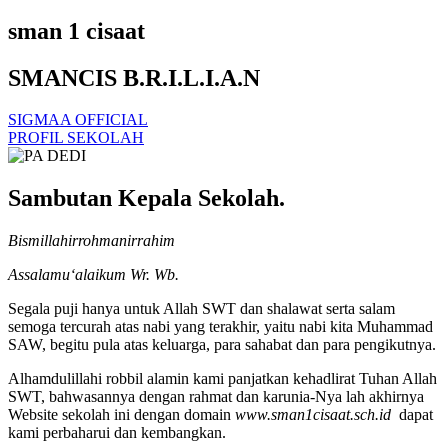
sman 1 cisaat
SMANCIS B.R.I.L.I.A.N
SIGMAA OFFICIAL
PROFIL SEKOLAH
Sambutan Kepala Sekolah.
Bismillahirrohmanirrahim
Assalamu‘alaikum Wr. Wb.
Segala puji hanya untuk Allah SWT dan shalawat serta salam
semoga tercurah atas nabi yang terakhir, yaitu nabi kita Muhammad
SAW, begitu pula atas keluarga, para sahabat dan para pengikutnya.
Alhamdulillahi robbil alamin kami panjatkan kehadlirat Tuhan Allah
SWT, bahwasannya dengan rahmat dan karunia-Nya lah akhirnya
Website sekolah ini dengan domain
www.sman1cisaat.sch.id
dapat
kami perbaharui dan kembangkan.