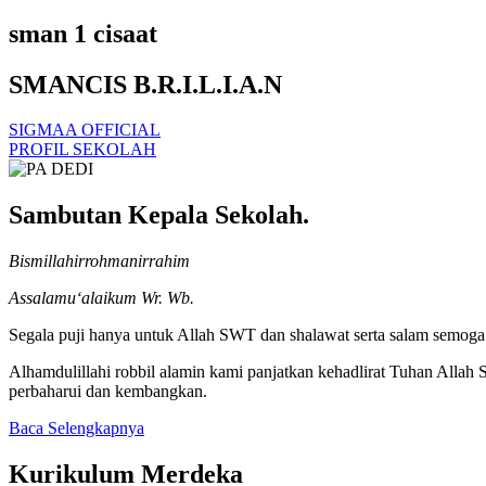
sman 1 cisaat
SMANCIS B.R.I.L.I.A.N
SIGMAA OFFICIAL
PROFIL SEKOLAH
Sambutan Kepala Sekolah.
Bismillahirrohmanirrahim
Assalamu‘alaikum Wr. Wb.
Segala puji hanya untuk Allah SWT dan shalawat serta salam semoga t
Alhamdulillahi robbil alamin kami panjatkan kehadlirat Tuhan Alla
perbaharui dan kembangkan.
Baca Selengkapnya
Kurikulum Merdeka