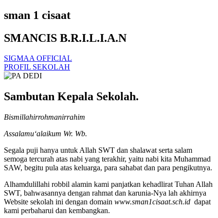
sman 1 cisaat
SMANCIS B.R.I.L.I.A.N
SIGMAA OFFICIAL
PROFIL SEKOLAH
Sambutan Kepala Sekolah.
Bismillahirrohmanirrahim
Assalamu‘alaikum Wr. Wb.
Segala puji hanya untuk Allah SWT dan shalawat serta salam
semoga tercurah atas nabi yang terakhir, yaitu nabi kita Muhammad
SAW, begitu pula atas keluarga, para sahabat dan para pengikutnya.
Alhamdulillahi robbil alamin kami panjatkan kehadlirat Tuhan Allah
SWT, bahwasannya dengan rahmat dan karunia-Nya lah akhirnya
Website sekolah ini dengan domain
www.sman1cisaat.sch.id
dapat
kami perbaharui dan kembangkan.