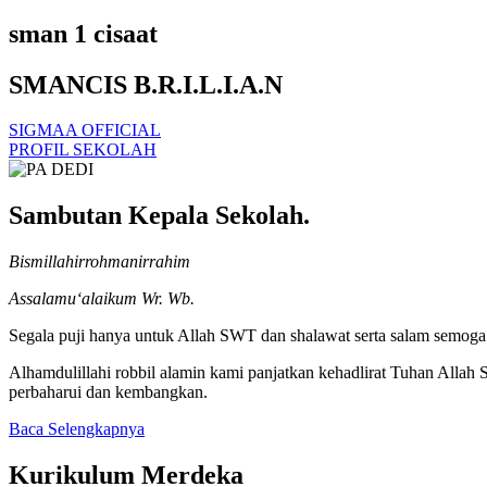
sman 1 cisaat
SMANCIS B.R.I.L.I.A.N
SIGMAA OFFICIAL
PROFIL SEKOLAH
Sambutan Kepala Sekolah.
Bismillahirrohmanirrahim
Assalamu‘alaikum Wr. Wb.
Segala puji hanya untuk Allah SWT dan shalawat serta salam semoga t
Alhamdulillahi robbil alamin kami panjatkan kehadlirat Tuhan Alla
perbaharui dan kembangkan.
Baca Selengkapnya
Kurikulum Merdeka