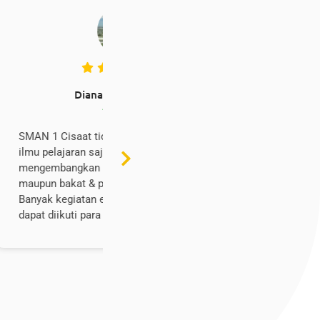
 S.E
Khairul Umam
Alumni
ya memberikan
Sekolah ini tampak asing ketika har
juga
hadir pukul 05 subuh untuk ospek di 
 kepemimpinan
pertama, tak butuh waktu lama untu
iswanya.
merasa bahwa sekolah ini adalah r
ikuler yang
yang selalu dirindukan untuk pulang.
Disini merasakan Jatuh cinta yang t
pernah bersua, berkawan dengan an
masjid, bersenda dengan warga lokal
bersahabat dengan guru, menjadi
pelanggan tetap mie ayam legend.