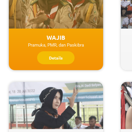
WAJIB
Pramuka, PMR, dan Paskibra
Details