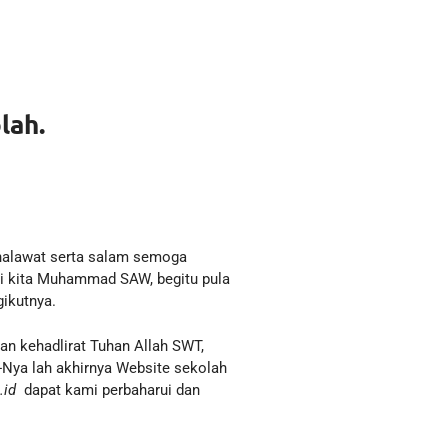
lah.
shalawat serta salam semoga
nabi kita Muhammad SAW, begitu pula
gikutnya.
kan kehadlirat Tuhan Allah SWT,
Nya lah akhirnya Website sekolah
.id
dapat kami perbaharui dan