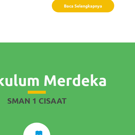
Baca Selengkapnya
kulum Merdeka
SMAN 1 CISAAT