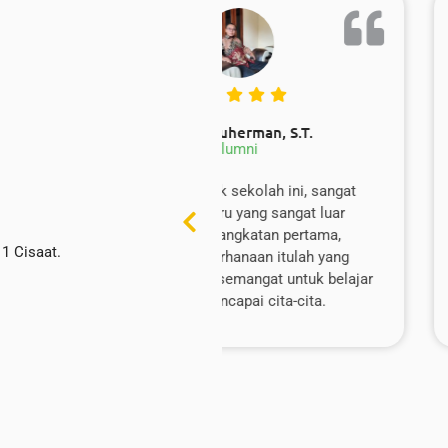
 Suherman, S.T.
Diana Herlina,
Alumni
Alumni
suk sekolah ini, sangat
SMAN 1 Cisaat tidak han
 guru yang sangat luar
ilmu pelajaran saja tetapi 
ya angkatan pertama,
mengembangkan karakter
1 Cisaat.
derhanaan itulah yang
maupun bakat & potensi s
ersemangat untuk belajar
Banyak kegiatan ekstrakul
encapai cita-cita.
dapat diikuti para siswa.