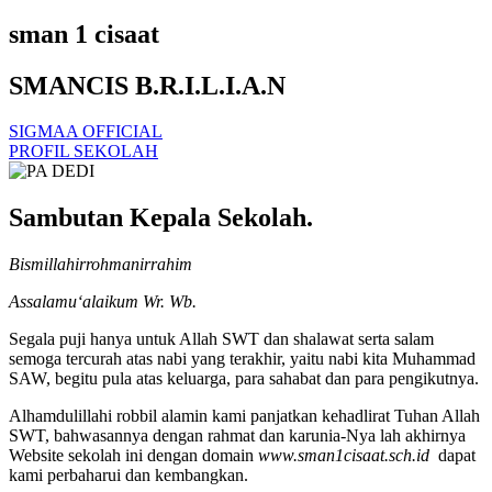
sman 1 cisaat
SMANCIS B.R.I.L.I.A.N
SIGMAA OFFICIAL
PROFIL SEKOLAH
Sambutan Kepala Sekolah.
Bismillahirrohmanirrahim
Assalamu‘alaikum Wr. Wb.
Segala puji hanya untuk Allah SWT dan shalawat serta salam
semoga tercurah atas nabi yang terakhir, yaitu nabi kita Muhammad
SAW, begitu pula atas keluarga, para sahabat dan para pengikutnya.
Alhamdulillahi robbil alamin kami panjatkan kehadlirat Tuhan Allah
SWT, bahwasannya dengan rahmat dan karunia-Nya lah akhirnya
Website sekolah ini dengan domain
www.sman1cisaat.sch.id
dapat
kami perbaharui dan kembangkan.