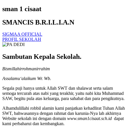
sman 1 cisaat
SMANCIS B.R.I.L.I.A.N
SIGMAA OFFICIAL
PROFIL SEKOLAH
Sambutan Kepala Sekolah.
Bismillahirrohmanirrahim
Assalamu‘alaikum Wr. Wb.
Segala puji hanya untuk Allah SWT dan shalawat serta salam
semoga tercurah atas nabi yang terakhir, yaitu nabi kita Muhammad
SAW, begitu pula atas keluarga, para sahabat dan para pengikutnya.
Alhamdulillahi robbil alamin kami panjatkan kehadlirat Tuhan Allah
SWT, bahwasannya dengan rahmat dan karunia-Nya lah akhirnya
Website sekolah ini dengan domain
www.sman1cisaat.sch.id
dapat
kami perbaharui dan kembangkan.