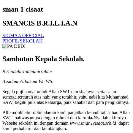
sman 1 cisaat
SMANCIS B.R.I.L.I.A.N
SIGMAA OFFICIAL
PROFIL SEKOLAH
Sambutan Kepala Sekolah.
Bismillahirrohmanirrahim
Assalamu‘alaikum Wr. Wb.
Segala puji hanya untuk Allah SWT dan shalawat serta salam
semoga tercurah atas nabi yang terakhir, yaitu nabi kita Muhammad
SAW, begitu pula atas keluarga, para sahabat dan para pengikutnya.
Alhamdulillahi robbil alamin kami panjatkan kehadlirat Tuhan Allah
SWT, bahwasannya dengan rahmat dan karunia-Nya lah akhirnya
Website sekolah ini dengan domain
www.sman1cisaat.sch.id
dapat
kami perbaharui dan kembangkan.