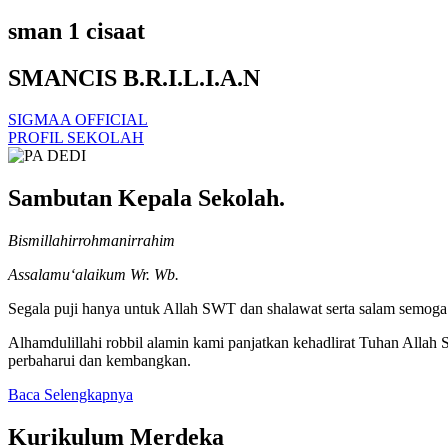
sman 1 cisaat
SMANCIS B.R.I.L.I.A.N
SIGMAA OFFICIAL
PROFIL SEKOLAH
Sambutan Kepala Sekolah.
Bismillahirrohmanirrahim
Assalamu‘alaikum Wr. Wb.
Segala puji hanya untuk Allah SWT dan shalawat serta salam semoga t
Alhamdulillahi robbil alamin kami panjatkan kehadlirat Tuhan Alla
perbaharui dan kembangkan.
Baca Selengkapnya
Kurikulum Merdeka