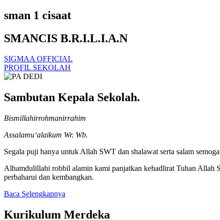
sman 1 cisaat
SMANCIS B.R.I.L.I.A.N
SIGMAA OFFICIAL
PROFIL SEKOLAH
Sambutan Kepala Sekolah.
Bismillahirrohmanirrahim
Assalamu‘alaikum Wr. Wb.
Segala puji hanya untuk Allah SWT dan shalawat serta salam semoga t
Alhamdulillahi robbil alamin kami panjatkan kehadlirat Tuhan Alla
perbaharui dan kembangkan.
Baca Selengkapnya
Kurikulum Merdeka