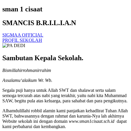
sman 1 cisaat
SMANCIS B.R.I.L.I.A.N
SIGMAA OFFICIAL
PROFIL SEKOLAH
Sambutan Kepala Sekolah.
Bismillahirrohmanirrahim
Assalamu‘alaikum Wr. Wb.
Segala puji hanya untuk Allah SWT dan shalawat serta salam
semoga tercurah atas nabi yang terakhir, yaitu nabi kita Muhammad
SAW, begitu pula atas keluarga, para sahabat dan para pengikutnya.
Alhamdulillahi robbil alamin kami panjatkan kehadlirat Tuhan Allah
SWT, bahwasannya dengan rahmat dan karunia-Nya lah akhirnya
Website sekolah ini dengan domain
www.sman1cisaat.sch.id
dapat
kami perbaharui dan kembangkan.