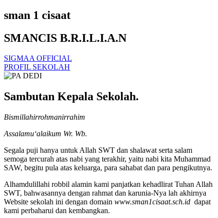
sman 1 cisaat
SMANCIS B.R.I.L.I.A.N
SIGMAA OFFICIAL
PROFIL SEKOLAH
Sambutan Kepala Sekolah.
Bismillahirrohmanirrahim
Assalamu‘alaikum Wr. Wb.
Segala puji hanya untuk Allah SWT dan shalawat serta salam
semoga tercurah atas nabi yang terakhir, yaitu nabi kita Muhammad
SAW, begitu pula atas keluarga, para sahabat dan para pengikutnya.
Alhamdulillahi robbil alamin kami panjatkan kehadlirat Tuhan Allah
SWT, bahwasannya dengan rahmat dan karunia-Nya lah akhirnya
Website sekolah ini dengan domain
www.sman1cisaat.sch.id
dapat
kami perbaharui dan kembangkan.