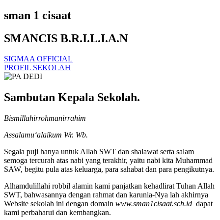
sman 1 cisaat
SMANCIS B.R.I.L.I.A.N
SIGMAA OFFICIAL
PROFIL SEKOLAH
Sambutan Kepala Sekolah.
Bismillahirrohmanirrahim
Assalamu‘alaikum Wr. Wb.
Segala puji hanya untuk Allah SWT dan shalawat serta salam
semoga tercurah atas nabi yang terakhir, yaitu nabi kita Muhammad
SAW, begitu pula atas keluarga, para sahabat dan para pengikutnya.
Alhamdulillahi robbil alamin kami panjatkan kehadlirat Tuhan Allah
SWT, bahwasannya dengan rahmat dan karunia-Nya lah akhirnya
Website sekolah ini dengan domain
www.sman1cisaat.sch.id
dapat
kami perbaharui dan kembangkan.