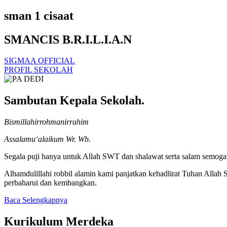
sman 1 cisaat
SMANCIS B.R.I.L.I.A.N
SIGMAA OFFICIAL
PROFIL SEKOLAH
Sambutan Kepala Sekolah.
Bismillahirrohmanirrahim
Assalamu‘alaikum Wr. Wb.
Segala puji hanya untuk Allah SWT dan shalawat serta salam semoga t
Alhamdulillahi robbil alamin kami panjatkan kehadlirat Tuhan Alla
perbaharui dan kembangkan.
Baca Selengkapnya
Kurikulum Merdeka