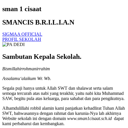
sman 1 cisaat
SMANCIS B.R.I.L.I.A.N
SIGMAA OFFICIAL
PROFIL SEKOLAH
Sambutan Kepala Sekolah.
Bismillahirrohmanirrahim
Assalamu‘alaikum Wr. Wb.
Segala puji hanya untuk Allah SWT dan shalawat serta salam
semoga tercurah atas nabi yang terakhir, yaitu nabi kita Muhammad
SAW, begitu pula atas keluarga, para sahabat dan para pengikutnya.
Alhamdulillahi robbil alamin kami panjatkan kehadlirat Tuhan Allah
SWT, bahwasannya dengan rahmat dan karunia-Nya lah akhirnya
Website sekolah ini dengan domain
www.sman1cisaat.sch.id
dapat
kami perbaharui dan kembangkan.