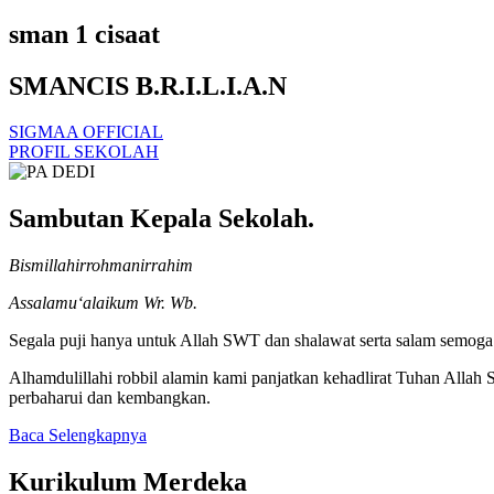
sman 1 cisaat
SMANCIS B.R.I.L.I.A.N
SIGMAA OFFICIAL
PROFIL SEKOLAH
Sambutan Kepala Sekolah.
Bismillahirrohmanirrahim
Assalamu‘alaikum Wr. Wb.
Segala puji hanya untuk Allah SWT dan shalawat serta salam semoga t
Alhamdulillahi robbil alamin kami panjatkan kehadlirat Tuhan Alla
perbaharui dan kembangkan.
Baca Selengkapnya
Kurikulum Merdeka