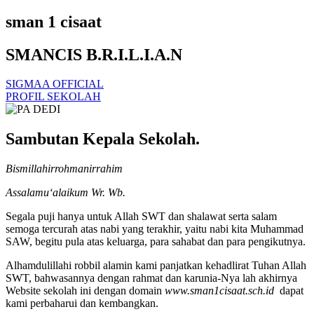
sman 1 cisaat
SMANCIS B.R.I.L.I.A.N
SIGMAA OFFICIAL
PROFIL SEKOLAH
Sambutan Kepala Sekolah.
Bismillahirrohmanirrahim
Assalamu‘alaikum Wr. Wb.
Segala puji hanya untuk Allah SWT dan shalawat serta salam
semoga tercurah atas nabi yang terakhir, yaitu nabi kita Muhammad
SAW, begitu pula atas keluarga, para sahabat dan para pengikutnya.
Alhamdulillahi robbil alamin kami panjatkan kehadlirat Tuhan Allah
SWT, bahwasannya dengan rahmat dan karunia-Nya lah akhirnya
Website sekolah ini dengan domain
www.sman1cisaat.sch.id
dapat
kami perbaharui dan kembangkan.