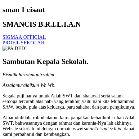
sman 1 cisaat
SMANCIS B.R.I.L.I.A.N
SIGMAA OFFICIAL
PROFIL SEKOLAH
Sambutan Kepala Sekolah.
Bismillahirrohmanirrahim
Assalamu‘alaikum Wr. Wb.
Segala puji hanya untuk Allah SWT dan shalawat serta salam
semoga tercurah atas nabi yang terakhir, yaitu nabi kita Muhammad
SAW, begitu pula atas keluarga, para sahabat dan para pengikutnya.
Alhamdulillahi robbil alamin kami panjatkan kehadlirat Tuhan Allah
SWT, bahwasannya dengan rahmat dan karunia-Nya lah akhirnya
Website sekolah ini dengan domain
www.sman1cisaat.sch.id
dapat
kami perbaharui dan kembangkan.