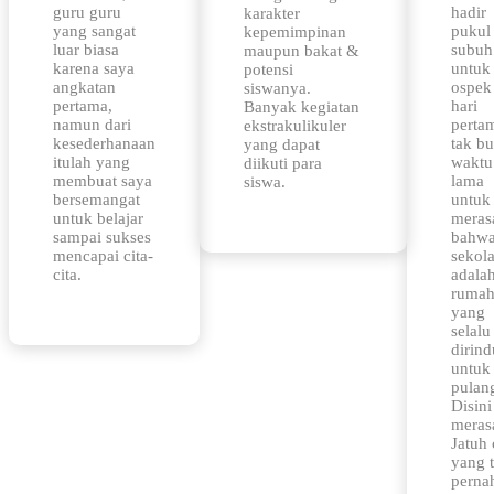
guru guru
hadir
karakter
yang sangat
pukul
kepemimpinan
luar biasa
subuh
maupun bakat &
karena saya
untuk
potensi
angkatan
ospek
siswanya.
pertama,
hari
Banyak kegiatan
namun dari
perta
ekstrakulikuler
kesederhanaan
tak b
yang dapat
itulah yang
waktu
diikuti para
membuat saya
lama
siswa.
bersemangat
untuk
untuk belajar
meras
sampai sukses
bahw
mencapai cita-
sekola
cita.
adala
ruma
yang
selalu
dirin
untuk
pulan
Disini
meras
Jatuh 
yang 
perna