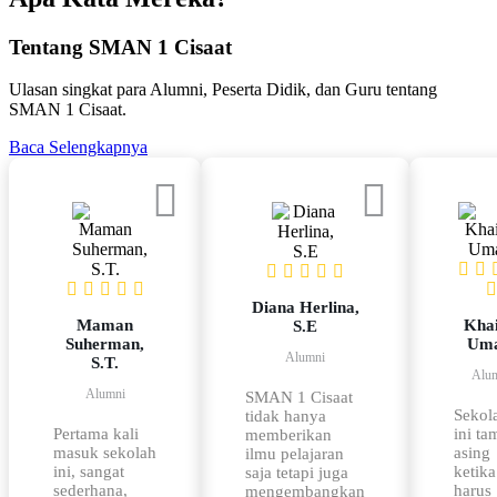
Tentang SMAN 1 Cisaat
Ulasan singkat para Alumni, Peserta Didik, dan Guru tentang
SMAN 1 Cisaat.
Baca Selengkapnya
Diana Herlina,
Maman
Khai
S.E
Suherman,
Um
Alumni
S.T.
Alu
Alumni
SMAN 1 Cisaat
Sekol
tidak hanya
Pertama kali
ini t
memberikan
masuk sekolah
asing
ilmu pelajaran
ini, sangat
ketika
saja tetapi juga
sederhana,
harus
mengembangkan