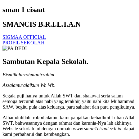
sman 1 cisaat
SMANCIS B.R.I.L.I.A.N
SIGMAA OFFICIAL
PROFIL SEKOLAH
Sambutan Kepala Sekolah.
Bismillahirrohmanirrahim
Assalamu‘alaikum Wr. Wb.
Segala puji hanya untuk Allah SWT dan shalawat serta salam
semoga tercurah atas nabi yang terakhir, yaitu nabi kita Muhammad
SAW, begitu pula atas keluarga, para sahabat dan para pengikutnya.
Alhamdulillahi robbil alamin kami panjatkan kehadlirat Tuhan Allah
SWT, bahwasannya dengan rahmat dan karunia-Nya lah akhirnya
Website sekolah ini dengan domain
www.sman1cisaat.sch.id
dapat
kami perbaharui dan kembangkan.