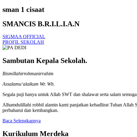
sman 1 cisaat
SMANCIS B.R.I.L.I.A.N
SIGMAA OFFICIAL
PROFIL SEKOLAH
Sambutan Kepala Sekolah.
Bismillahirrohmanirrahim
Assalamu‘alaikum Wr. Wb.
Segala puji hanya untuk Allah SWT dan shalawat serta salam semoga t
Alhamdulillahi robbil alamin kami panjatkan kehadlirat Tuhan Alla
perbaharui dan kembangkan.
Baca Selengkapnya
Kurikulum Merdeka