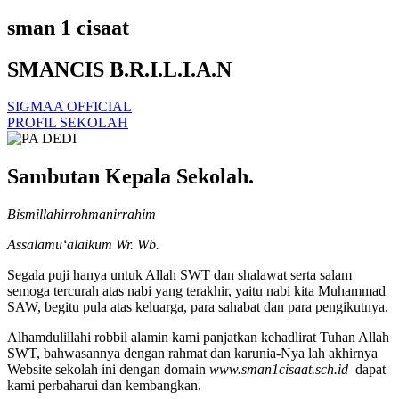
sman 1 cisaat
SMANCIS B.R.I.L.I.A.N
SIGMAA OFFICIAL
PROFIL SEKOLAH
Sambutan Kepala Sekolah.
Bismillahirrohmanirrahim
Assalamu‘alaikum Wr. Wb.
Segala puji hanya untuk Allah SWT dan shalawat serta salam
semoga tercurah atas nabi yang terakhir, yaitu nabi kita Muhammad
SAW, begitu pula atas keluarga, para sahabat dan para pengikutnya.
Alhamdulillahi robbil alamin kami panjatkan kehadlirat Tuhan Allah
SWT, bahwasannya dengan rahmat dan karunia-Nya lah akhirnya
Website sekolah ini dengan domain
www.sman1cisaat.sch.id
dapat
kami perbaharui dan kembangkan.