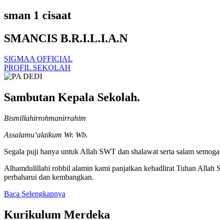
sman 1 cisaat
SMANCIS B.R.I.L.I.A.N
SIGMAA OFFICIAL
PROFIL SEKOLAH
Sambutan Kepala Sekolah.
Bismillahirrohmanirrahim
Assalamu‘alaikum Wr. Wb.
Segala puji hanya untuk Allah SWT dan shalawat serta salam semoga t
Alhamdulillahi robbil alamin kami panjatkan kehadlirat Tuhan Alla
perbaharui dan kembangkan.
Baca Selengkapnya
Kurikulum Merdeka