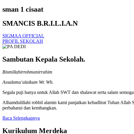
sman 1 cisaat
SMANCIS B.R.I.L.I.A.N
SIGMAA OFFICIAL
PROFIL SEKOLAH
Sambutan Kepala Sekolah.
Bismillahirrohmanirrahim
Assalamu‘alaikum Wr. Wb.
Segala puji hanya untuk Allah SWT dan shalawat serta salam semoga t
Alhamdulillahi robbil alamin kami panjatkan kehadlirat Tuhan Alla
perbaharui dan kembangkan.
Baca Selengkapnya
Kurikulum Merdeka