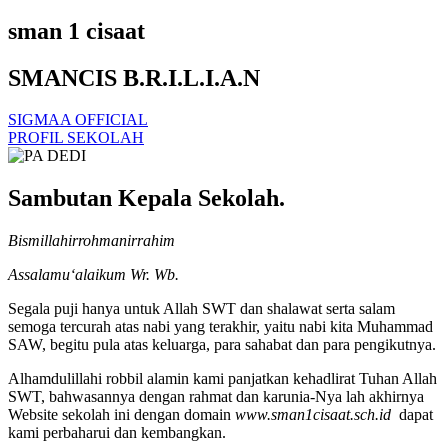
sman 1 cisaat
SMANCIS B.R.I.L.I.A.N
SIGMAA OFFICIAL
PROFIL SEKOLAH
Sambutan Kepala Sekolah.
Bismillahirrohmanirrahim
Assalamu‘alaikum Wr. Wb.
Segala puji hanya untuk Allah SWT dan shalawat serta salam
semoga tercurah atas nabi yang terakhir, yaitu nabi kita Muhammad
SAW, begitu pula atas keluarga, para sahabat dan para pengikutnya.
Alhamdulillahi robbil alamin kami panjatkan kehadlirat Tuhan Allah
SWT, bahwasannya dengan rahmat dan karunia-Nya lah akhirnya
Website sekolah ini dengan domain
www.sman1cisaat.sch.id
dapat
kami perbaharui dan kembangkan.