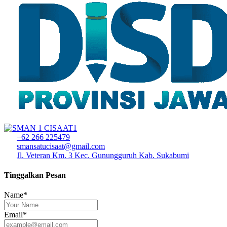
+62 266 225479
smansatucisaat@gmail.com
Jl. Veteran Km. 3 Kec. Gunungguruh Kab. Sukabumi
Tinggalkan Pesan
Name*
Email*