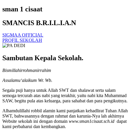
sman 1 cisaat
SMANCIS B.R.I.L.I.A.N
SIGMAA OFFICIAL
PROFIL SEKOLAH
Sambutan Kepala Sekolah.
Bismillahirrohmanirrahim
Assalamu‘alaikum Wr. Wb.
Segala puji hanya untuk Allah SWT dan shalawat serta salam
semoga tercurah atas nabi yang terakhir, yaitu nabi kita Muhammad
SAW, begitu pula atas keluarga, para sahabat dan para pengikutnya.
Alhamdulillahi robbil alamin kami panjatkan kehadlirat Tuhan Allah
SWT, bahwasannya dengan rahmat dan karunia-Nya lah akhirnya
Website sekolah ini dengan domain
www.sman1cisaat.sch.id
dapat
kami perbaharui dan kembangkan.