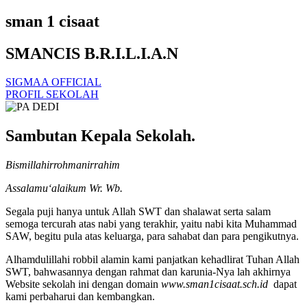
sman 1 cisaat
SMANCIS B.R.I.L.I.A.N
SIGMAA OFFICIAL
PROFIL SEKOLAH
Sambutan Kepala Sekolah.
Bismillahirrohmanirrahim
Assalamu‘alaikum Wr. Wb.
Segala puji hanya untuk Allah SWT dan shalawat serta salam
semoga tercurah atas nabi yang terakhir, yaitu nabi kita Muhammad
SAW, begitu pula atas keluarga, para sahabat dan para pengikutnya.
Alhamdulillahi robbil alamin kami panjatkan kehadlirat Tuhan Allah
SWT, bahwasannya dengan rahmat dan karunia-Nya lah akhirnya
Website sekolah ini dengan domain
www.sman1cisaat.sch.id
dapat
kami perbaharui dan kembangkan.