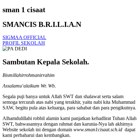
sman 1 cisaat
SMANCIS B.R.I.L.I.A.N
SIGMAA OFFICIAL
PROFIL SEKOLAH
Sambutan Kepala Sekolah.
Bismillahirrohmanirrahim
Assalamu‘alaikum Wr. Wb.
Segala puji hanya untuk Allah SWT dan shalawat serta salam
semoga tercurah atas nabi yang terakhir, yaitu nabi kita Muhammad
SAW, begitu pula atas keluarga, para sahabat dan para pengikutnya.
Alhamdulillahi robbil alamin kami panjatkan kehadlirat Tuhan Allah
SWT, bahwasannya dengan rahmat dan karunia-Nya lah akhirnya
Website sekolah ini dengan domain
www.sman1cisaat.sch.id
dapat
kami perbaharui dan kembangkan.