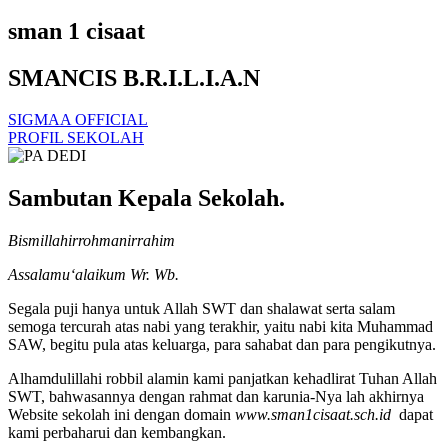
sman 1 cisaat
SMANCIS B.R.I.L.I.A.N
SIGMAA OFFICIAL
PROFIL SEKOLAH
Sambutan Kepala Sekolah.
Bismillahirrohmanirrahim
Assalamu‘alaikum Wr. Wb.
Segala puji hanya untuk Allah SWT dan shalawat serta salam
semoga tercurah atas nabi yang terakhir, yaitu nabi kita Muhammad
SAW, begitu pula atas keluarga, para sahabat dan para pengikutnya.
Alhamdulillahi robbil alamin kami panjatkan kehadlirat Tuhan Allah
SWT, bahwasannya dengan rahmat dan karunia-Nya lah akhirnya
Website sekolah ini dengan domain
www.sman1cisaat.sch.id
dapat
kami perbaharui dan kembangkan.